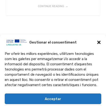
CONTINUE READING
Gestionar el consentiment
Per oferir les millors experiències, utilitzem tecnologies
com les galetes per emmagatzemar i/o accedir a la
El projecte LINGUATEC-IA ha estat cofinançat al 65% per la Unió
informació del dispositiu. El consentiment d’aquestes
Europea a través del Programa Interreg VI-A Espanya-França-Andorra
tecnologies ens permetrà processar dades com el
(POCTEFA 2021-2027). L’objectiu del POCTEFA és reforçar la integració
comportament de navegació o les identificacions úniques
en aquest lloc. No consentir o retirar el consentiment pot
econòmica i social de la zona fronterera Espanya-França-Andorra.
afectar negativament certes característiques i funcions.
Acceptar