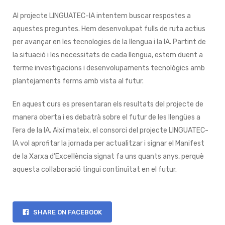
Al projecte LINGUATEC-IA intentem buscar respostes a
aquestes preguntes. Hem desenvolupat fulls de ruta actius
per avançar en les tecnologies de la llengua i la IA. Partint de
la situació i les necessitats de cada llengua, estem duent a
terme investigacions i desenvolupaments tecnològics amb
plantejaments ferms amb vista al futur.
En aquest curs es presentaran els resultats del projecte de
manera oberta i es debatrà sobre el futur de les llengües a
l’era de la IA. Així mateix, el consorci del projecte LINGUATEC-
IA vol aprofitar la jornada per actualitzar i signar el Manifest
de la Xarxa d’Excel·lència signat fa uns quants anys, perquè
aquesta col·laboració tingui continuïtat en el futur.
SHARE ON FACEBOOK