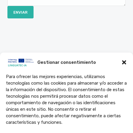
Gestionar consentimiento
Para ofrecer las mejores experiencias, utilizamos
tecnologías como las cookies para almacenar y/o acceder a
El proyecto LINGUATEC-IA ha sido cofinanciado al 65% por la Unión
la información del dispositivo. El consentimiento de estas
Europea a través del Programa Interreg VI-A España-Francia-Andorra
tecnologías nos permitirá procesar datos como el
(POCTEFA 2021-2027). El objetivo del POCTEFA es reforzar la
comportamiento de navegación o las identificaciones
integración económica y social de la zona fronteriza España-Francia-
únicas en este sitio. No consentir o retirar el
consentimiento, puede afectar negativamente a ciertas
Andorra.
características y funciones.