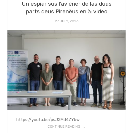
Un espiar sus l’aviéner de las duas
parts deus Pirenèus enlà: video
27 JULY, 2026
https://youtu.be/psJXMd4ZYbw
CONTINUE READING