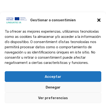
Gestionar o consentimien
Ta ofrecer as mejores experienzas, utilizamos tecnoloxías
O prochecto LINGUATEC-IA ye financiau en un 65% por a Unión
como as cookies ta almacenar y/o acceder a la información
Europea por o programa Interreg VI-Espanya-Francia-Andorra
d’o dispositibo. O consentimient d’istas tecnoloxías nos
(POCTEFA 2021-2027). O POCTEFA tiene como obchetivo reforzar a
permitirá procesar datos como o comportamiento de
integración economica y social d’a zona fronteriza Espanya-Francia-
navegación u as identificacions úniques en iste sitio. No
consentir u retirar o consentimient puede afectar
Andorra.
negativament a ciertas características y funciones.
Acceptar
Denegar
Ver preferencias