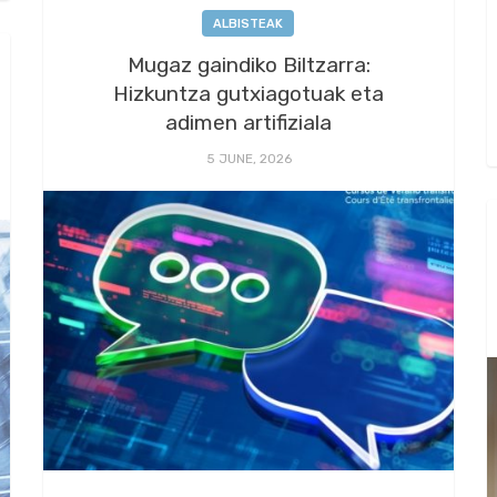
ALBISTEAK
Mugaz gaindiko Biltzarra:
Hizkuntza gutxiagotuak eta
adimen artifiziala
5 JUNE, 2026