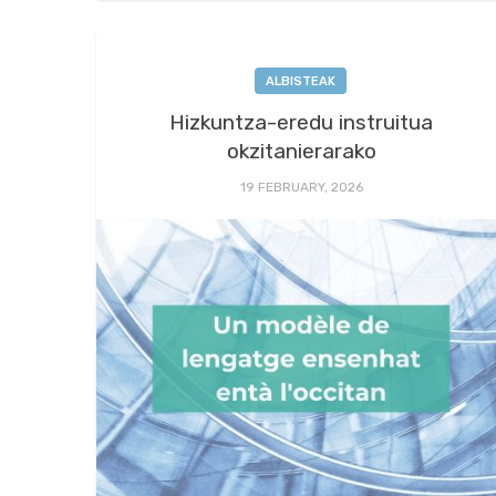
ALBISTEAK
Hizkuntza-eredu instruitua
okzitanierarako
19 FEBRUARY, 2026