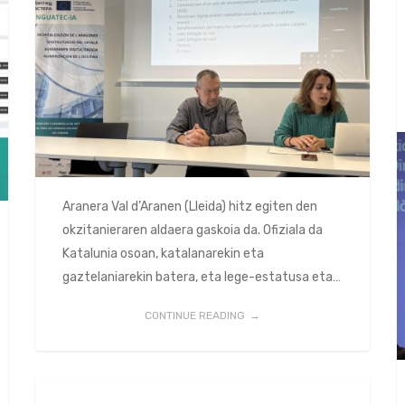
Aranera Val d’Aranen (Lleida) hitz egiten den
okzitanieraren aldaera gaskoia da. Ofiziala da
Katalunia osoan, katalanarekin eta
gaztelaniarekin batera, eta lege-estatusa eta…
CONTINUE READING