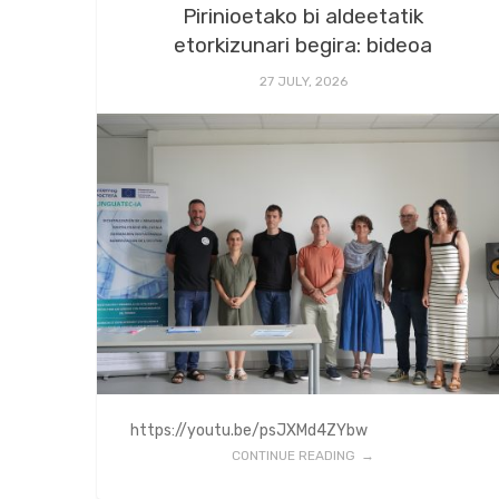
Pirinioetako bi aldeetatik
etorkizunari begira: bideoa
27 JULY, 2026
https://youtu.be/psJXMd4ZYbw
CONTINUE READING