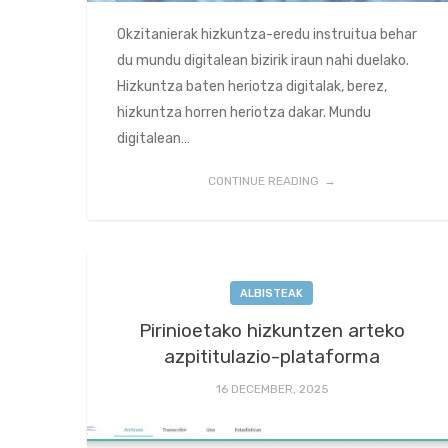
Okzitanierak hizkuntza-eredu instruitua behar
du mundu digitalean bizirik iraun nahi duelako.
Hizkuntza baten heriotza digitalak, berez,
hizkuntza horren heriotza dakar. Mundu
digitalean…
CONTINUE READING
ALBISTEAK
Pirinioetako hizkuntzen arteko
azpititulazio-plataforma
16 DECEMBER, 2025