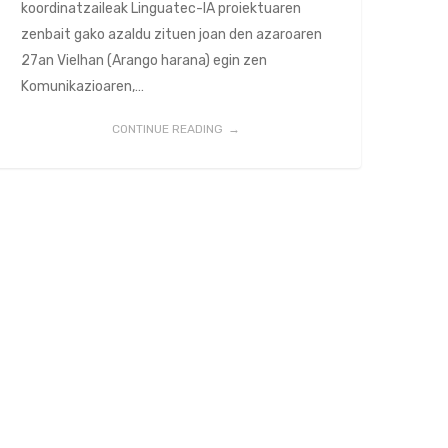
koordinatzaileak Linguatec-IA proiektuaren
zenbait gako azaldu zituen joan den azaroaren
27an Vielhan (Arango harana) egin zen
Komunikazioaren,…
CONTINUE READING