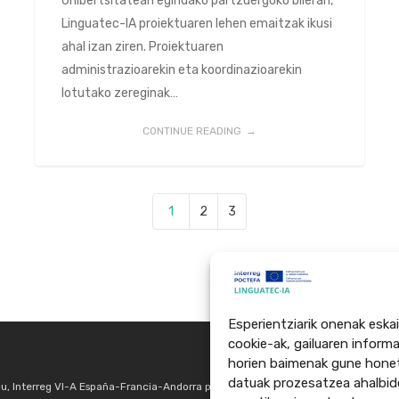
Unibertsitatean egindako partzuergoko bileran,
Linguatec-IA proiektuaren lehen emaitzak ikusi
ahal izan ziren. Proiektuaren
administrazioarekin eta koordinazioarekin
lotutako zereginak…
CONTINUE READING
1
2
3
Esperientziarik onenak eskai
cookie-ak, gailuaren inform
horien baimenak gune honeta
datuak prozesatzea ahalbid
du, Interreg VI-A España-Francia-Andorra programaren bidez (POCTEFA 2021-20