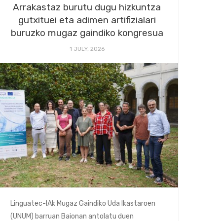
Arrakastaz burutu dugu hizkuntza
gutxituei eta adimen artifizialari
buruzko mugaz gaindiko kongresua
1 JULY, 2026
Linguatec-IAk Mugaz Gaindiko Uda Ikastaroen
(UNUM) barruan Baionan antolatu duen