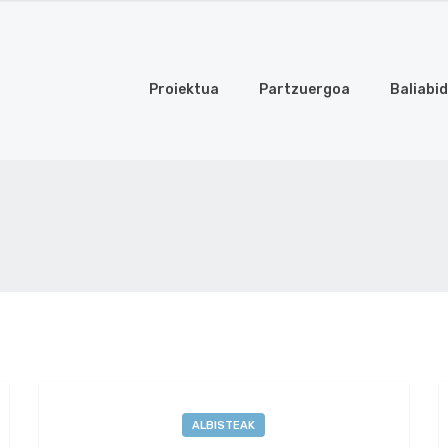
Proiektua
Partzuergoa
Baliabi
ALBISTEAK