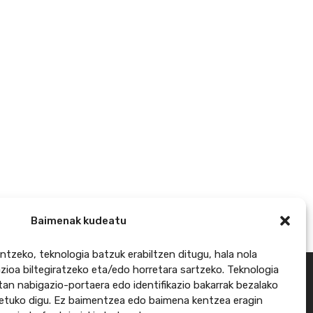
Baimenak kudeatu
ntzeko, teknologia batzuk erabiltzen ditugu, hala nola
azioa biltegiratzeko eta/edo horretara sartzeko. Teknologia
n nabigazio-portaera edo identifikazio bakarrak bezalako
etuko digu. Ez baimentzea edo baimena kentzea eragin
27). POCTEFAren helburua da