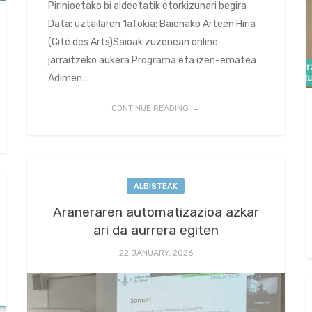
Pirinioetako bi aldeetatik etorkizunari begira
Data: uztailaren 1aTokia: Baionako Arteen Hiria
(Cité des Arts)Saioak zuzenean online
jarraitzeko aukera Programa eta izen-ematea
Adimen…
CONTINUE READING
ALBISTEAK
Araneraren automatizazioa azkar
ari da aurrera egiten
22 JANUARY, 2026