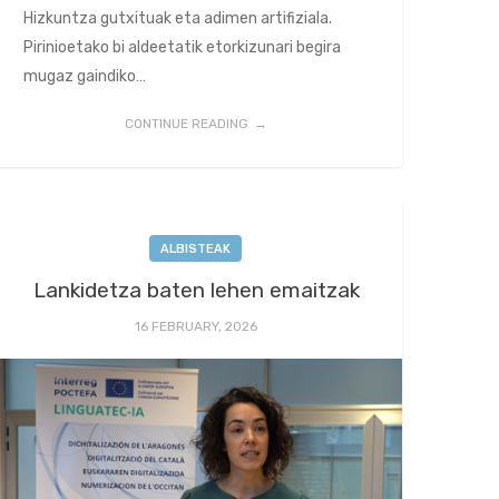
Hizkuntza gutxituak eta adimen artifiziala.
Pirinioetako bi aldeetatik etorkizunari begira
mugaz gaindiko…
CONTINUE READING
ALBISTEAK
Lankidetza baten lehen emaitzak
16 FEBRUARY, 2026