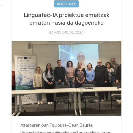
ALBISTEAK
Linguatec-IA proiektua emaitzak
ematen hasia da dagoeneko
26 NOVEMBER, 2025
Azaroaren 6an Toulouse-Jean Jaurès