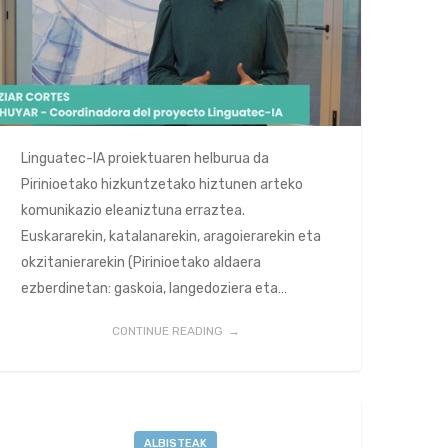
Linguatec-IA proiektuaren helburua da
Pirinioetako hizkuntzetako hiztunen arteko
komunikazio eleaniztuna erraztea.
Euskararekin, katalanarekin, aragoierarekin eta
okzitanierarekin (Pirinioetako aldaera
ezberdinetan: gaskoia, langedoziera eta…
CONTINUE READING
ALBISTEAK