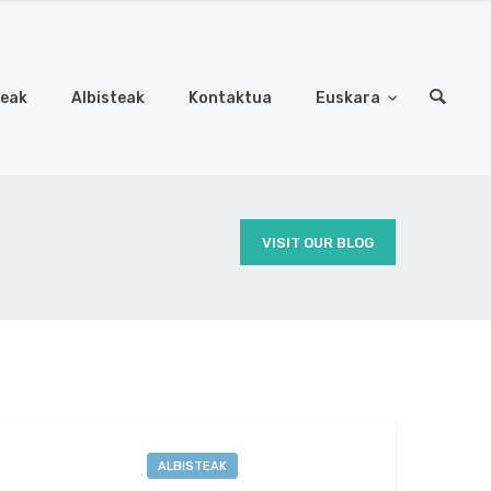
deak
Albisteak
Kontaktua
Euskara
VISIT OUR BLOG
ALBISTEAK