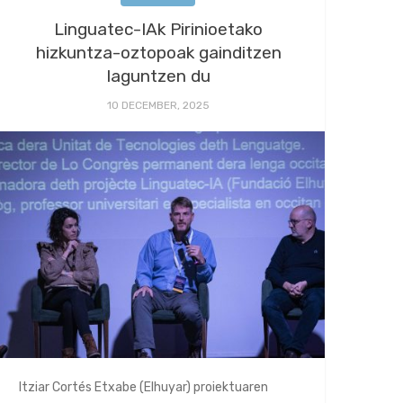
Linguatec-IAk Pirinioetako
hizkuntza-oztopoak gainditzen
laguntzen du
10 DECEMBER, 2025
Itziar Cortés Etxabe (Elhuyar) proiektuaren