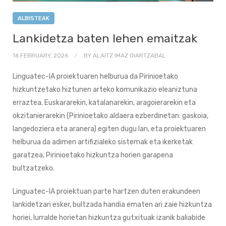
ALBISTEAK
Lankidetza baten lehen emaitzak
16 FEBRUARY, 2026
BY
ALAITZ IMAZ OIARTZABAL
Linguatec-IA proiektuaren helburua da Pirinioetako
hizkuntzetako hiztunen arteko komunikazio eleaniztuna
erraztea. Euskararekin, katalanarekin, aragoierarekin eta
okzitanierarekin (Pirinioetako aldaera ezberdinetan: gaskoia,
langedoziera eta aranera) egiten dugu lan, eta proiektuaren
helburua da adimen artifizialeko sistemak eta ikerketak
garatzea, Pirinioetako hizkuntza horien garapena
bultzatzeko.
Linguatec-IA proiektuan parte hartzen duten erakundeen
lankidetzari esker, bultzada handia ematen ari zaie hizkuntza
horiei, lurralde horietan hizkuntza gutxituak izanik baliabide