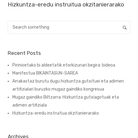
Hizkuntza-eredu instruitua okzitanierarako
Recent Posts
Pirinioetako bi aldeetatik etorkizunari begira: bideoa
Manifestua BIKAINTASUN-SAREA
Arrakastaz burutu dugu hizkuntza gutxituei eta adimen
artifizialari buruzko mugaz gaindiko kongresua
Mugaz gaindiko Biltzarra: Hizkuntza gutxiagotuak eta
adimen artifiziala
Hizkuntza-eredu instruitua okzitanierarako
Archives