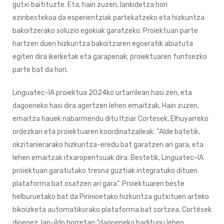
gutxi baitituzte. Eta, hain zuzen, lankidetza hori
ezinbestekoa da esperientziak partekatzeko eta hizkuntza
bakoitzerako soluzio egokiak garatzeko. Proiektuan parte
hartzen duen hizkuntza bakoitzaren egoeratik abiatuta
egiten dira ikerketak eta garapenak; proiektuaren funtsezko
parte bat da hori.
Linguatec-IA proiektua 2024ko urtarrilean hasi zen, eta
dagoeneko hasi dira agertzen lehen emaitzak. Hain zuzen,
emaitza hauek nabarmendu ditu Itziar Cortesek, Elhuyarreko
ordezkari eta proiektuaren koordinatzaileak: “Alde batetik,
okzitanierarako hizkuntza-eredu bat garatzen ari gara, eta
lehen emaitzak itxaropentsuak dira. Bestetik, Linguatec-IA
proiektuan garatutako tresna guztiak integratuko dituen
plataforma bat osatzen ari gara”. Proiektuaren beste
helburuetako bat da Pirinioetako hizkuntza gutxituen arteko
bikoizketa automatikorako plataforma bat sortzea. Cortések
dioenez, lan-ildo horretan “dagoeneko baditugu lehen