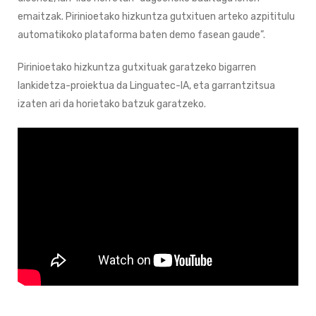
emaitzak. Pirinioetako hizkuntza gutxituen arteko azpititulu
automatikoko plataforma baten demo fasean gaude”.
Pirinioetako hizkuntza gutxituak garatzeko bigarren
lankidetza-proiektua da Linguatec-IA, eta garrantzitsua
izaten ari da horietako batzuk garatzeko.