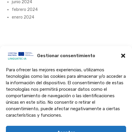
junio 2024
febrero 2024
enero 2024
Gestionar consentimiento
Para ofrecer las mejores experiencias, utilizamos
tecnologías como las cookies para almacenar y/o acceder a
El proyecto LINGUATEC-IA ha sido cofinanciado al 65% por la Unión
la información del dispositivo. El consentimiento de estas
Europea a través del Programa Interreg VI-A España-Francia-Andorra
tecnologías nos permitirá procesar datos como el
(POCTEFA 2021-2027). El objetivo del POCTEFA es reforzar la
comportamiento de navegación o las identificaciones
integración económica y social de la zona fronteriza España-Francia-
únicas en este sitio. No consentir o retirar el
consentimiento, puede afectar negativamente a ciertas
Andorra.
características y funciones.