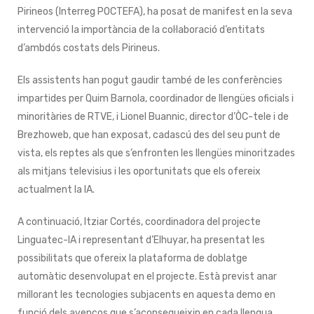
Pirineos (Interreg POCTEFA), ha posat de manifest en la seva
intervenció la importància de la col·laboració d’entitats
d’ambdós costats dels Pirineus.
Els assistents han pogut gaudir també de les conferències
impartides per Quim Barnola, coordinador de llengües oficials i
minoritàries de RTVE, i Lionel Buannic, director d’ÒC-tele i de
Brezhoweb, que han exposat, cadascú des del seu punt de
vista, els reptes als que s’enfronten les llengües minoritzades
als mitjans televisius i les oportunitats que els ofereix
actualment la IA.
A continuació, Itziar Cortés, coordinadora del projecte
Linguatec-IA i representant d’Elhuyar, ha presentat les
possibilitats que ofereix la plataforma de doblatge
automàtic desenvolupat en el projecte. Està previst anar
millorant les tecnologies subjacents en aquesta demo en
funció dels avenços que s’aconsegueixin en cada llengua.