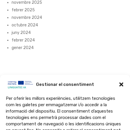
novembre 2025
febrer 2025
novembre 2024
octubre 2024
juny 2024
febrer 2024
gener 2024
Gestionar el consentiment
Per oferir les millors experiències, utilitzem tecnologies
com les galetes per emmagatzemar i/o accedir a la
El projecte LINGUATEC-IA ha estat cofinançat al 65% per la Unió
informació del dispositiu. El consentiment d’aquestes
Europea a través del Programa Interreg VI-A Espanya-França-Andorra
tecnologies ens permetrà processar dades com el
(POCTEFA 2021-2027). L’objectiu del POCTEFA és reforçar la integració
comportament de navegació o les identificacions úniques