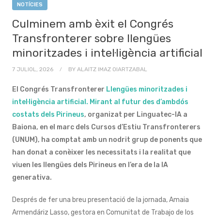
NOTÍCIES
Culminem amb èxit el Congrés
Transfronterer sobre llengües
minoritzades i intel·ligència artificial
7 JULIOL, 2026
BY
ALAITZ IMAZ OIARTZABAL
El Congrés Transfronterer
Llengües minoritzades i
intel·ligència artificial. Mirant al futur des d’ambdós
costats dels Pirineus
, organizat per Linguatec-IA a
Baiona, en el marc dels Cursos d’Estiu Transfronterers
(UNUM), ha comptat amb un nodrit grup de ponents que
han donat a conèixer les necessitats i la realitat que
viuen les llengües dels Pirineus en l’era de la IA
generativa.
Després de fer una breu presentació de la jornada, Amaia
Armendáriz Lasso, gestora en Comunitat de Trabajo de los