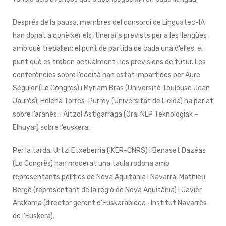
Després de la pausa, membres del consorci de Linguatec-IA
han donat a conèixer els itineraris prevists per a les llengües
amb què treballen: el punt de partida de cada una d’elles, el
punt què es troben actualment i les previsions de futur. Les
conferències sobre l’occità han estat impartides per Aure
Séguier (Lo Congres) i Myriam Bras (Université Toulouse Jean
Jaurès); Helena Torres-Purroy (Universitat de Lleida) ha parlat
sobre l’aranès, i Aitzol Astigarraga (Orai NLP Teknologiak –
Elhuyar) sobre l’euskera.
Per la tarda, Urtzi Etxeberria (IKER-CNRS) i Benaset Dazéas
(Lo Congrès) han moderat una taula rodona amb
representants polítics de Nova Aquitània i Navarra: Mathieu
Bergé (representant de la regió de Nova Aquitània) i Javier
Arakama (director gerent d’Euskarabidea- Institut Navarrès
de l’Euskera).