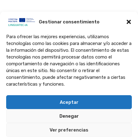
Gestionar consentimiento
Para ofrecer las mejores experiencias, utilizamos
tecnologías como las cookies para almacenar y/o acceder a
El proyecto LINGUATEC-IA ha sido cofinanciado al 65% por la Unión
la información del dispositivo. El consentimiento de estas
Europea a través del Programa Interreg VI-A España-Francia-Andorra
tecnologías nos permitirá procesar datos como el
(POCTEFA 2021-2027). El objetivo del POCTEFA es reforzar la
comportamiento de navegación o las identificaciones
integración económica y social de la zona fronteriza España-Francia-
únicas en este sitio. No consentir o retirar el
consentimiento, puede afectar negativamente a ciertas
Andorra.
características y funciones.
Aceptar
Denegar
Ver preferencias