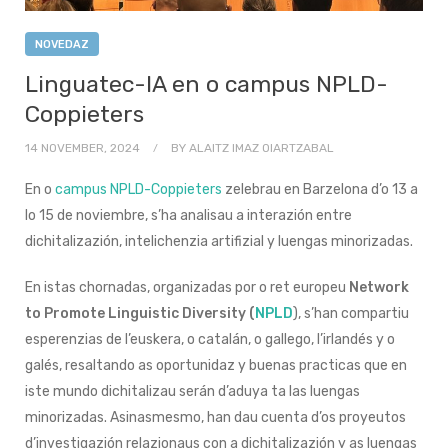
NOVEDAZ
Linguatec-IA en o campus NPLD-
Coppieters
14 NOVEMBER, 2024
BY
ALAITZ IMAZ OIARTZABAL
En o
campus NPLD-Coppieters
zelebrau en Barzelona d’o 13 a
lo 15 de noviembre, s’ha analisau a interazión entre
dichitalizazión, intelichenzia artifizial y luengas minorizadas.
En istas chornadas, organizadas por o ret europeu
Network
to Promote Linguistic Diversity
(
NPLD
), s’han compartiu
esperenzias de l’euskera, o catalán, o gallego, l’irlandés y o
galés, resaltando as oportunidaz y buenas practicas que en
iste mundo dichitalizau serán d’aduya ta las luengas
minorizadas. Asinasmesmo, han dau cuenta d’os proyeutos
d’investigazión relazionaus con a dichitalizazión y as luengas