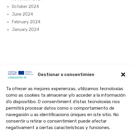
October 2024
June 2024
February 2024
January 2024
Gestionar o consentimien
Ta ofrecer as mejores experienzas, utilizamos tecnoloxías
O prochecto LINGUATEC-IA ye financiau en un 65% por a Unión
como as cookies ta almacenar y/o acceder a la información
Europea por o programa Interreg VI-Espanya-Francia-Andorra
d’o dispositibo. O consentimient d’istas tecnoloxías nos
(POCTEFA 2021-2027). O POCTEFA tiene como obchetivo reforzar a
permitirá procesar datos como o comportamiento de
integración economica y social d’a zona fronteriza Espanya-Francia-
navegación u as identificacions úniques en iste sitio. No
consentir u retirar o consentimient puede afectar
Andorra.
negativament a ciertas características y funciones.