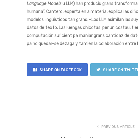
Language Models
u LLM) han produciu grans transforma
humana”. Cantero, experta en a materia, explica las dif
modelos lingüisticos tan grans: «Los LLM asimilan las su
datos de texto. Las luengas chicotas, per un costau, tie
computación suficient pa maniar grans cantidaz de dato
pa no quedar-se dezaga y tamién la colaboración entre 
SHARE ON FACEBOOK
SHARE ON TWITT
PREVIOUS ARTICLE