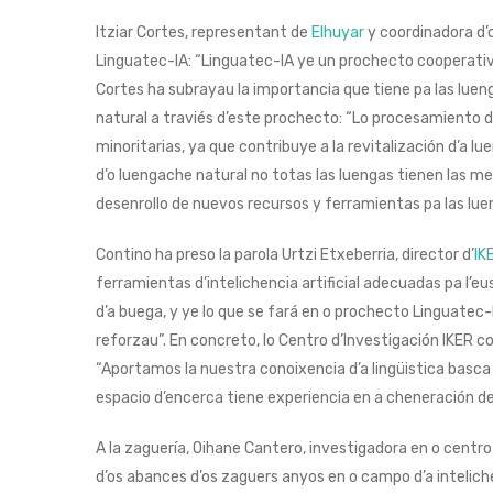
Itziar Cortes, representant de
Elhuyar
y coordinadora d’o
Linguatec-IA: “Linguatec-IA ye un prochecto cooperativo 
Cortes ha subrayau la importancia que tiene pa las luen
natural a traviés d’este prochecto: “Lo procesamiento 
minoritarias, ya que contribuye a la revitalización d’a l
d’o luengache natural no totas las luengas tienen las m
desenrollo de nuevos recursos y ferramientas pa las lue
Contino ha preso la parola Urtzi Etxeberria, director d’
IK
ferramientas d’intelichencia artificial adecuadas pa l’
d’a buega, y ye lo que se fará en o prochecto Linguatec-I
reforzau”. En concreto, lo Centro d’Investigación IKER c
“Aportamos la nuestra conoixencia d’a lingüistica basca
espacio d’encerca tiene experiencia en a cheneración de 
A la zaguería, Oihane Cantero, investigadora en o centro 
d’os abances d’os zaguers anyos en o campo d’a intelich