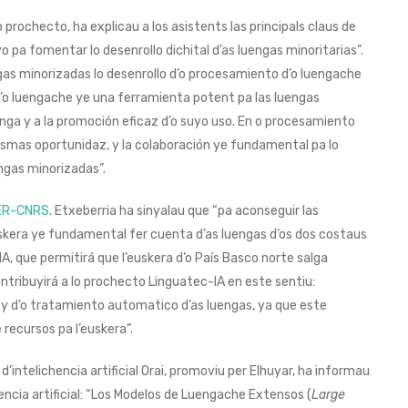
 prochecto, ha explicau a los asistents las principals claus de
pa fomentar lo desenrollo dichital d’as luengas minoritarias”.
gas minorizadas lo desenrollo d’o procesamiento d’o luengache
d’o luengache ye una ferramienta potent pa las luengas
uenga y a la promoción eficaz d’o suyo uso. En o procesamiento
esmas oportunidaz, y la colaboración ye fundamental pa lo
ngas minorizadas”.
ER-CNRS
. Etxeberria ha sinyalau que “pa aconseguir las
euskera ye fundamental fer cuenta d’as luengas d’os dos costaus
A, que permitirá que l’euskera d’o País Basco norte salga
ontribuyirá a lo prochecto Linguatec-IA en este sentiu:
 y d’o tratamiento automatico d’as luengas, ya que este
recursos pa l’euskera”.
d’intelichencia artificial Orai, promoviu per Elhuyar, ha informau
encia artificial: “Los Modelos de Luengache Extensos (
Large