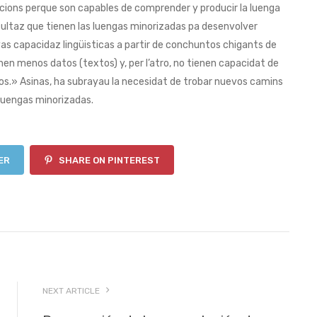
cions perque son capables de comprender y producir la luenga
icultaz que tienen las luengas minorizadas pa desenvolver
yas capacidaz lingüisticas a partir de conchuntos chigants de
nen menos datos (textos) y, per l’atro, no tienen capacidat de
s.» Asinas, ha subrayau la necesidat de trobar nuevos camins
luengas minorizadas.
ER
SHARE ON PINTEREST
NEXT ARTICLE