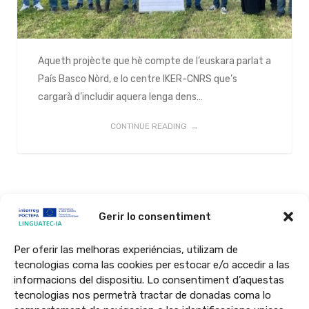
Aqueth projècte que hè compte de l’euskara parlat a
País Basco Nòrd, e lo centre IKER-CNRS que’s
cargarà d’includir aquera lenga dens…
CONTINUE READING
Gerir lo consentiment
Per oferir las melhoras experiéncias, utilizam de
tecnologias coma las cookies per estocar e/o accedir a las
informacions del dispositiu. Lo consentiment d’aquestas
Lo projècte LINGUATEC-IA qu’ei finançat a 65% per l’Union Europèa peu
tecnologias nos permetrà tractar de donadas coma lo
programa Interreg VI-A Espanha-França-Andòrra (POCTEFA 2021-