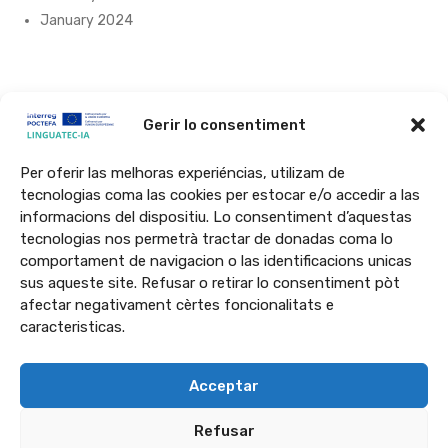
January 2024
Gerir lo consentiment
Per oferir las melhoras experiéncias, utilizam de
tecnologias coma las cookies per estocar e/o accedir a las
informacions del dispositiu. Lo consentiment d’aquestas
Lo projècte LINGUATEC-IA qu’ei finançat a 65% per l’Union Europèa peu
tecnologias nos permetrà tractar de donadas coma lo
programa Interreg VI-A Espanha-França-Andòrra (POCTEFA 2021-
comportament de navigacion o las identificacions unicas
2027). Lo POCTEFA qu’a l’objectiu d’ahortir l’integracion economica e
sus aqueste site. Refusar o retirar lo consentiment pòt
afectar negativament cèrtes foncionalitats e
sociau de la zòna frontalèra Espanha-França-Andòrra.
caracteristicas.
Acceptar
Refusar