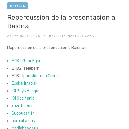
NOVÈLAS
Repercussion de la presentacion a
Baiona
25 FEBRUARY, 2025
BY
ALAITZ IMAZ OIARTZABAL
Repercussion de la presentacion a Baiona :
ETB1: Gaur Egun
ETB2: Teleberri
ETB1:
Iparraldearen Orena
Euskal Irratiak
ICI Pays Basque
ICI Occitanie
kazeta.eus
Sudouest.fr
hamaika.eus
Mediabask.eus