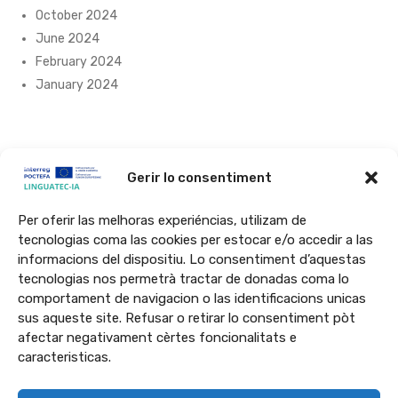
October 2024
June 2024
February 2024
January 2024
Gerir lo consentiment
Per oferir las melhoras experiéncias, utilizam de
tecnologias coma las cookies per estocar e/o accedir a las
informacions del dispositiu. Lo consentiment d’aquestas
Lo projècte LINGUATEC-IA qu’ei finançat a 65% per l’Union Europèa peu
tecnologias nos permetrà tractar de donadas coma lo
programa Interreg VI-A Espanha-França-Andòrra (POCTEFA 2021-
comportament de navigacion o las identificacions unicas
2027). Lo POCTEFA qu’a l’objectiu d’ahortir l’integracion economica e
sus aqueste site. Refusar o retirar lo consentiment pòt
afectar negativament cèrtes foncionalitats e
sociau de la zòna frontalèra Espanha-França-Andòrra.
caracteristicas.