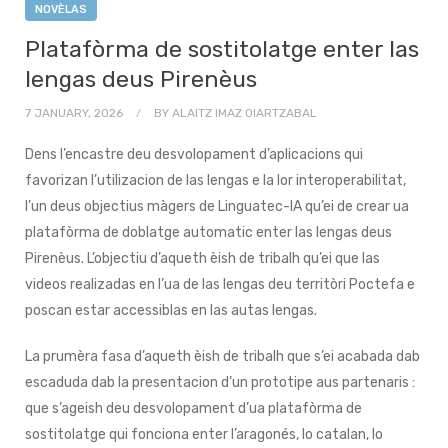
NOVÈLAS
Platafòrma de sostitolatge enter las
lengas deus Pirenèus
7 JANUARY, 2026
BY
ALAITZ IMAZ OIARTZABAL
Dens l’encastre deu desvolopament d’aplicacions qui
favorizan l’utilizacion de las lengas e la lor interoperabilitat,
l’un deus objectius màgers de Linguatec-IA qu’ei de crear ua
platafòrma de doblatge automatic enter las lengas deus
Pirenèus. L’objectiu d’aqueth èish de tribalh qu’ei que las
videos realizadas en l’ua de las lengas deu territòri Poctefa e
poscan estar accessiblas en las autas lengas.
La prumèra fasa d’aqueth èish de tribalh que s’ei acabada dab
escaduda dab la presentacion d’un prototipe aus partenaris :
que s’ageish deu desvolopament d’ua platafòrma de
sostitolatge qui fonciona enter l’aragonés, lo catalan, lo